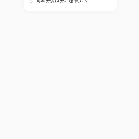
5
密室大逃脱大神版 第八季