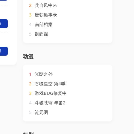
2
兵自风中来
3
唐朝诡事录
源
4
南部档案
5
御廷谣
源
动漫
1
光阴之外
2
吞噬星空 第4季
3
游戏BUG修复中
4
斗破苍穹 年番2
5
沧元图