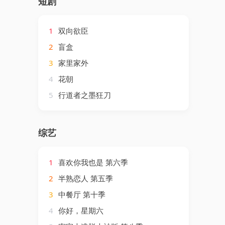
短剧
1
双向欲臣
2
盲盒
3
家里家外
4
花朝
5
行道者之墨狂刀
综艺
1
喜欢你我也是 第六季
2
半熟恋人 第五季
3
中餐厅 第十季
4
你好，星期六