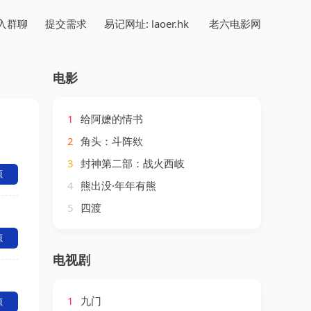
入群聊
提交需求
易记网址: laoer.hk
老六电影网
电影
1
给阿嬷的情书
2
角头：斗阵欸
3
封神第二部：战火西岐
源
4
熊出没·年年有熊
5
四渡
源
电视剧
1
九门
源