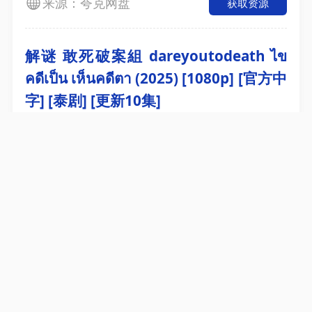
来源：夸克网盘
获取资源
解谜 敢死破案組 dareyoutodeath ไข
คดีเป็น เห็นคดีตา (2025) [1080p] [官方中
字] [泰剧] [更新10集]
来源：夸克网盘
获取资源
解谜 (2025) NF 1080P [内封中字] [10集
全]
来源：夸克网盘
获取资源
#综艺🗄 忙忙碌碌寻宝藏·双人成行(2026)
【更至260804】4K/臻彩📜介绍：这是