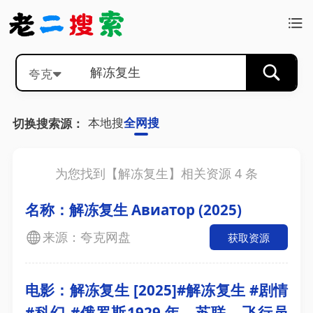
夸克
本地搜
全网搜
切换搜索源：
为您找到【
解冻复生
】相关资源
4
条
名称：解冻复生 Авиатор (2025)
来源：夸克网盘
获取资源
电影：解冻复生 [2025]#解冻复生 #剧情
#科幻 #俄罗斯1929 年，苏联。飞行员