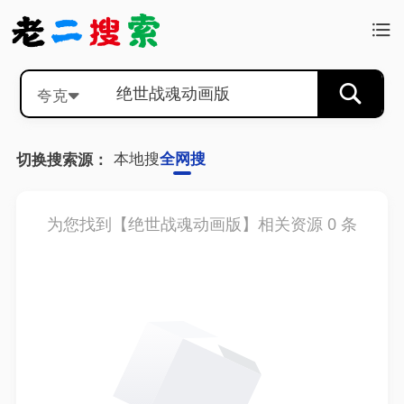
夸克
本地搜
全网搜
切换搜索源：
为您找到【
绝世战魂动画版
】相关资源
0
条