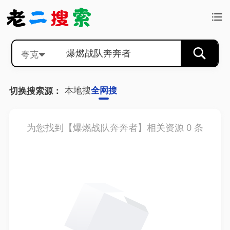
夸克
本地搜
全网搜
切换搜索源：
为您找到【
爆燃战队奔奔者
】相关资源
0
条