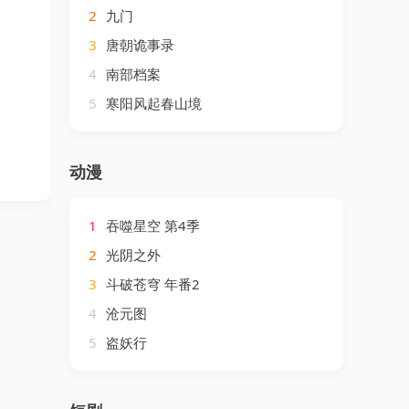
2
九门
3
唐朝诡事录
4
南部档案
5
寒阳风起春山境
动漫
1
吞噬星空 第4季
2
光阴之外
3
斗破苍穹 年番2
4
沧元图
5
盗妖行