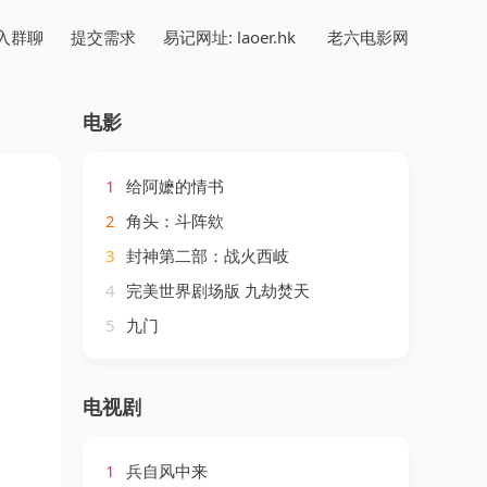
入群聊
提交需求
易记网址: laoer.hk
老六电影网
电影
1
给阿嬷的情书
2
角头：斗阵欸
3
封神第二部：战火西岐
4
完美世界剧场版 九劫焚天
5
九门
电视剧
1
兵自风中来