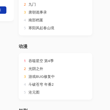
2
九门
源
3
唐朝诡事录
4
南部档案
5
寒阳风起春山境
动漫
1
吞噬星空 第4季
2
光阴之外
3
游戏BUG修复中
4
斗破苍穹 年番2
5
沧元图