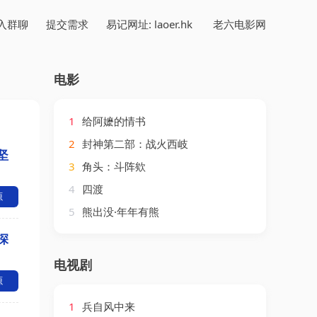
入群聊
提交需求
易记网址: laoer.hk
老六电影网
电影
1
给阿嬷的情书
2
封神第二部：战火西岐
坚
3
角头：斗阵欸
4
四渡
源
5
熊出没·年年有熊
深
电视剧
源
1
兵自风中来